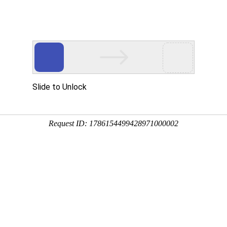
信公众号
海南农垦报
引领
海垦视频
产业发展
建功自贸港
海垦招
正文
动态｜从微观经济学起步，海
习经营管理“关键一课”