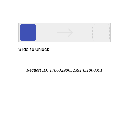
海南农垦客户端
官方微信公众号
农垦报微信公众号
首页
关于我们
海垦新闻
党建引领
您现在所在的位置 :
首 页
›
海垦新闻
›
海垦要闻
› 正文
奋进自贸港·要闻｜海垦集