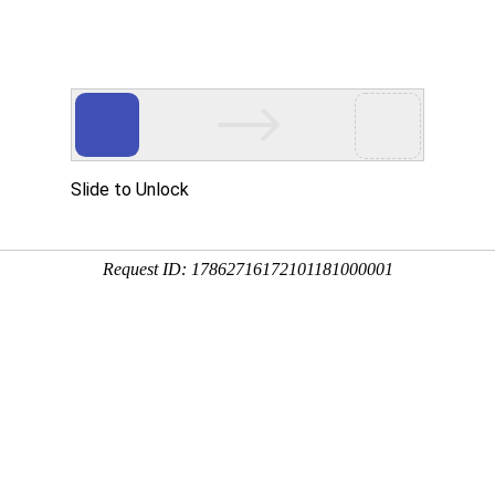
信公众号
海南农垦报
引领
海垦视频
产业发展
建功自贸港
海垦招